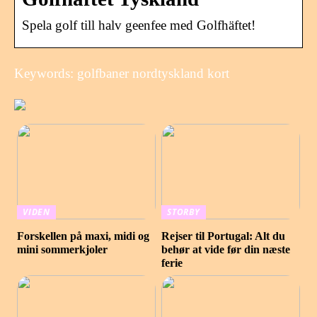
Spela golf till halv geenfee med Golfhäftet!
Keywords: golfbaner nordtyskland kort
VIDEN
STORBY
Forskellen på maxi, midi og
Rejser til Portugal: Alt du
mini sommerkjoler
behør at vide før din næste
ferie