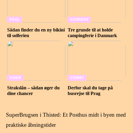
POOL
OUTDOOR
Sådan finder du en ny bikini
Tre grunde til at holde
til solferien
campingferie i Danmark
VIDEN
STORBY
Strakslån – sådan øger du
Derfor skal du tage på
dine chancer
busrejse til Prag
SuperBrugsen i Thisted: Et Posthus midt i byen med
praktiske åbningstider