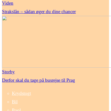
Viden
Strakslån – sådan øger du dine chancer
Storby
Derfor skal du tage på busrejse til Prag
Krydstogt
Bil
Pool