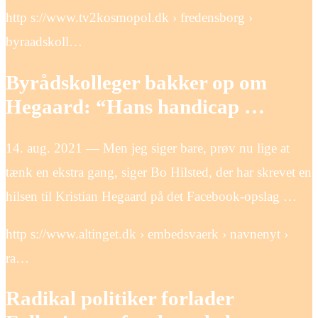
http s://www.tv2kosmopol.dk › fredensborg ›
byraadskoll…
Byrådskolleger bakker op om
Hegaard: “Hans handicap …
14. aug. 2021 — Men jeg siger bare, prøv nu lige at
tænk en ekstra gang, siger Bo Hilsted, der har skrevet en
hilsen til Kristian Hegaard på det Facebook-opslag …
http s://www.altinget.dk › embedsvaerk › navnenyt ›
ra…
Radikal politiker forlader