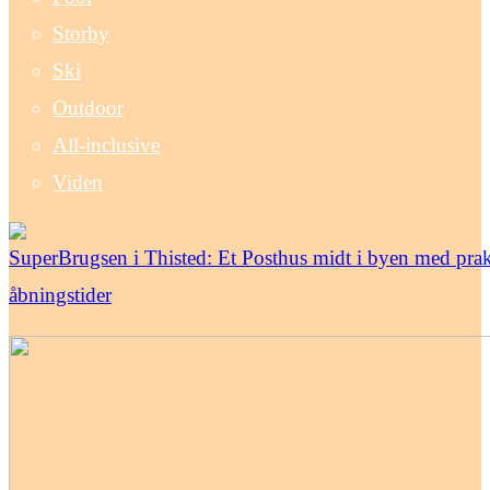
Storby
Ski
Outdoor
All-inclusive
Viden
SuperBrugsen i Thisted: Et Posthus midt i byen med prak
åbningstider