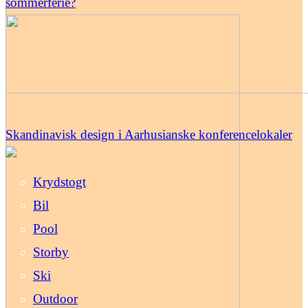
sommerferie?
Skandinavisk design i Aarhusianske konferencelokaler
Krydstogt
Bil
Pool
Storby
Ski
Outdoor