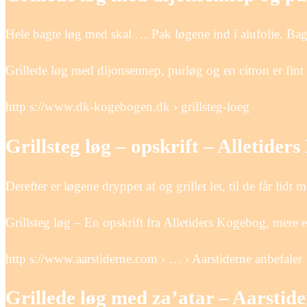
Hele bagte løg med skal … Pak løgene ind i alufolie. Bag
Grillede løg med dijonsennep, purløg og en citron er fint ti
http s://www.dk-kogebogen.dk › grillsteg-loeg
Grillsteg løg – opskrift – Alletider
Derefter er løgene dryppet af og grillet let, til de får li
Grillsteg løg – En opskrift fra Alletiders Kogebog, mere 
http s://www.aarstiderne.com › … › Aarstiderne anbefaler
Grillede løg med za’atar – Aarstid