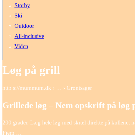
Storby
Ski
Outdoor
All-inclusive
Viden
Løg på grill
http s://mummum.dk › … › Grøntsager
Grillede løg – Nem opskrift på lø
200 grader. Læg hele løg med skræl direkte på kullene, når
Fjern …