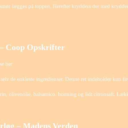
t smør lægges på toppen. Herefter krydders der med krydder
 – Coop Opskrifter
se her
selv de enkleste ingredienser. Denne ret indeholder kun fir
n, olivenolie, balsamico, honning og lidt citronsaft. Lække
urløg – Madens Verden