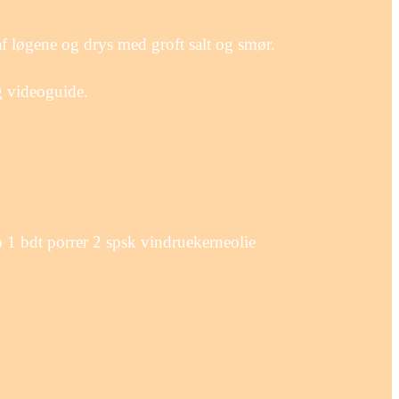
f løgene og drys med groft salt og smør.
og videoguide.
top 1 bdt porrer 2 spsk vindruekerneolie