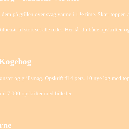
 dem på grillen over svag varme i 1 ½ time. Skær toppen a
lbehør til stort set alle retter. Her får du både opskriften 
s Kogebog
dt mønster og grillsmag. Opskrift til 4 pers. 10 nye løg med 
end 7.000 opskrifter med billeder.
erne