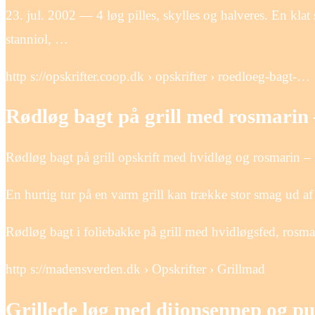
23. jul. 2002 — 4 løg pilles, skylles og halveres. En kla
stanniol, …
http s://opskrifter.coop.dk › opskrifter › roedloeg-bagt-…
Rødløg bagt på grill med rosmarin
Rødløg bagt på grill opskrift med hvidløg og rosmarin – 
En hurtig tur på en varm grill kan trække stor smag ud af 
Rødløg bagt i foliebakke på grill med hvidløgsfed, rosmari
http s://madensverden.dk › Opskrifter › Grillmad
Grillede løg med dijonsennep og p