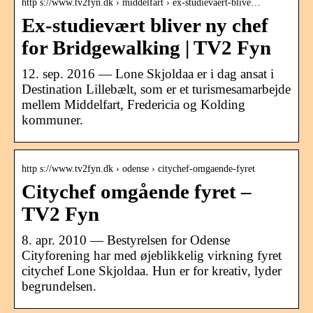
http s://www.tv2fyn.dk › middelfart › ex-studievaert-blive…
Ex-studievært bliver ny chef
for Bridgewalking | TV2 Fyn
12. sep. 2016 — Lone Skjoldaa er i dag ansat i
Destination Lillebælt, som er et turismesamarbejde
mellem Middelfart, Fredericia og Kolding
kommuner.
http s://www.tv2fyn.dk › odense › citychef-omgaende-fyret
Citychef omgående fyret –
TV2 Fyn
8. apr. 2010 — Bestyrelsen for Odense
Cityforening har med øjeblikkelig virkning fyret
citychef Lone Skjoldaa. Hun er for kreativ, lyder
begrundelsen.