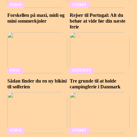
VIDEN
STORBY
Forskellen på maxi, midi og
Rejser til Portugal: Alt du
mini sommerkjoler
behør at vide før din næste
ferie
POOL
OUTDOOR
Sådan finder du en ny bikini
Tre grunde til at holde
til solferien
campingferie i Danmark
VIDEN
STORBY