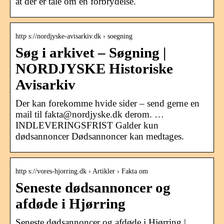
at der er tale om en forbrydelse.
http s://nordjyske-avisarkiv.dk › soegning
Søg i arkivet – Søgning |
NORDJYSKE Historiske
Avisarkiv
Der kan forekomme hvide sider – send gerne en
mail til fakta@nordjyske.dk derom. …
INDLEVERINGSFRIST Galder kun
dødsannoncer Dødsannoncer kan medtages.
http s://vores-hjorring.dk › Artikler › Fakta om
Seneste dødsannoncer og
afdøde i Hjørring
Seneste dødsannoncer og afdøde i Hjørring |