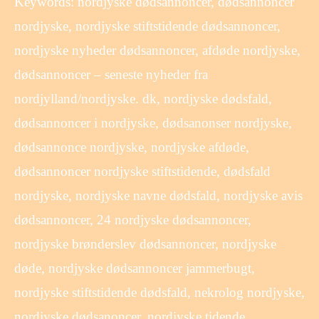
Keywords: nordjyske dødsannoncer, dødsannoncer
nordjyske, nordjyske stiftstidende dødsannoncer,
nordjyske nyheder dødsannoncer, afdøde nordjyske,
dødsannoncer – seneste nyheder fra
nordjylland/nordjyske. dk, nordjyske dødsfald,
dødsannoncer i nordjyske, dødsanonser nordjyske,
dødsannonce nordjyske, nordjyske afdøde,
dødsannoncer nordjyske stiftstidende, dødsfald
nordjyske, nordjyske navne dødsfald, nordjyske avis
dødsannoncer, 24 nordjyske dødsannoncer,
nordjyske brønderslev dødsannoncer, nordjyske
døde, nordjyske dødsannoncer jammerbugt,
nordjyske stiftstidende dødsfald, nekrolog nordjyske,
nordjyske dødsanoncer, nordjyske tidende