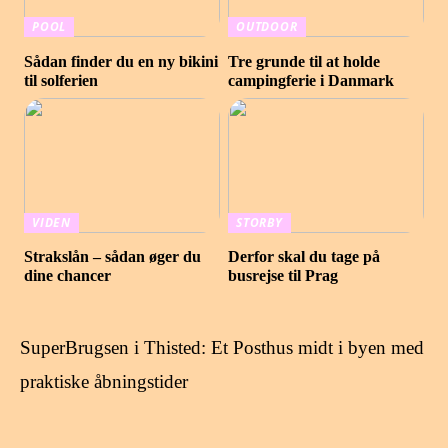
POOL
OUTDOOR
Sådan finder du en ny bikini
Tre grunde til at holde
til solferien
campingferie i Danmark
VIDEN
STORBY
Strakslån – sådan øger du
Derfor skal du tage på
dine chancer
busrejse til Prag
SuperBrugsen i Thisted: Et Posthus midt i byen med
praktiske åbningstider