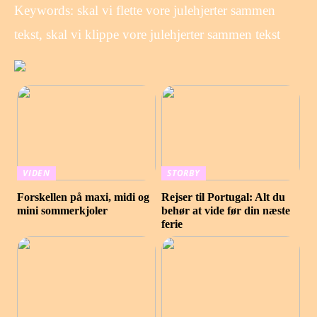
Keywords: skal vi flette vore julehjerter sammen
tekst, skal vi klippe vore julehjerter sammen tekst
VIDEN
STORBY
Forskellen på maxi, midi og
Rejser til Portugal: Alt du
mini sommerkjoler
behør at vide før din næste
ferie