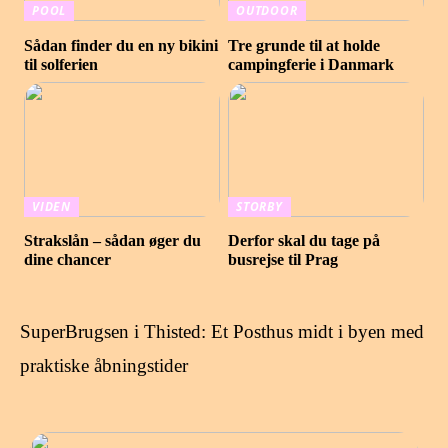
POOL
OUTDOOR
Sådan finder du en ny bikini
Tre grunde til at holde
til solferien
campingferie i Danmark
VIDEN
STORBY
Strakslån – sådan øger du
Derfor skal du tage på
dine chancer
busrejse til Prag
SuperBrugsen i Thisted: Et Posthus midt i byen med
praktiske åbningstider