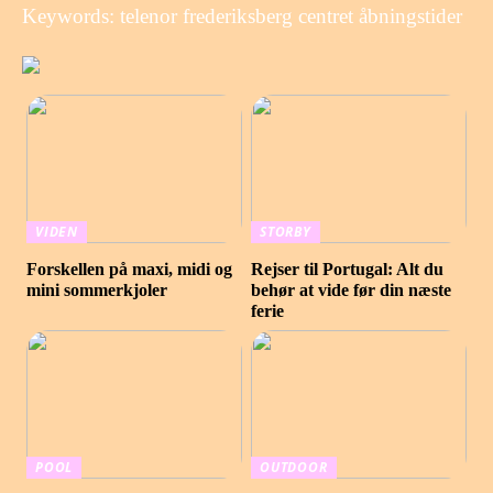
Keywords: telenor frederiksberg centret åbningstider
VIDEN
STORBY
Forskellen på maxi, midi og
Rejser til Portugal: Alt du
mini sommerkjoler
behør at vide før din næste
ferie
POOL
OUTDOOR