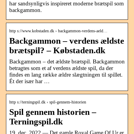
har sandsynligvis inspireret moderne brætspil som
backgammon.
http s://www.kobstaden.dk › backgammon-verdens-aeld…
Backgammon – verdens ældste
brætspil? – Købstaden.dk
Backgammon – det ældste brætspil. Backgammon
betragtes som et af verdens ældste spil, da der
findes en lang række ældre slægtningen til spillet.
Ét der især har …
http s://terningspil.dk › spil-gennem-historien
Spil gennem historien –
Terningspil.dk
19. dec. 2022 — Det gamle Royal Game Of Ur er