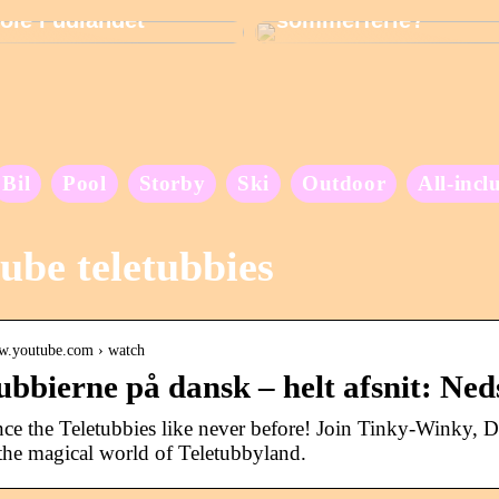
ole i udlandet
sommerferie?
Bil
Pool
Storby
Ski
Outdoor
All-incl
ube teletubbies
ww.youtube.com › watch
ubbierne på dansk – helt afsnit: Ne
ce the Teletubbies like never before! Join Tinky-Winky, D
the magical world of Teletubbyland.