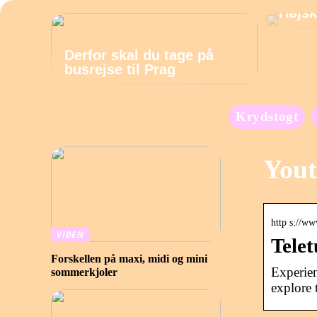
Højsk
Derfor skal du tage på
busrejse til Prag
Krydstogt
Yout
http s://w
VIDEN
Telet
Forskellen på maxi, midi og mini
Experien
sommerkjoler
explore 