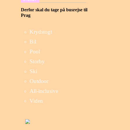
Derfor skal du tage på busrejse til
Prag
Krydstogt
Bil
Pool
Storby
Ski
Outdoor
All-inclusive
Viden