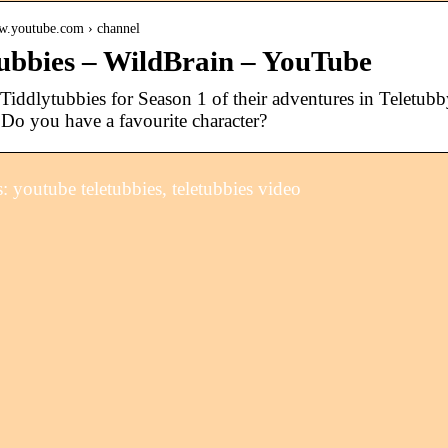
ww.youtube.com › channel
tubbies – WildBrain – YouTube
 Tiddlytubbies for Season 1 of their adventures in Teletubb
 Do you have a favourite character?
 youtube teletubbies, teletubbies video