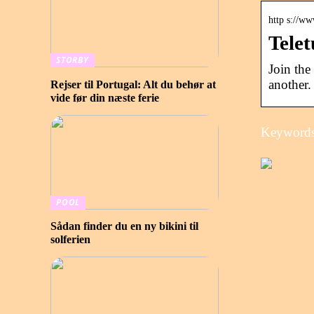
http s://w
Tele
STORBY
Join the
another.
Rejser til Portugal: Alt du behør at
vide før din næste ferie
Keywords:
POOL
Sådan finder du en ny bikini til
solferien