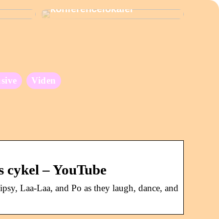
konferencelokaler
usive
Viden
ds cykel – YouTube
ipsy, Laa-Laa, and Po as they laugh, dance, and